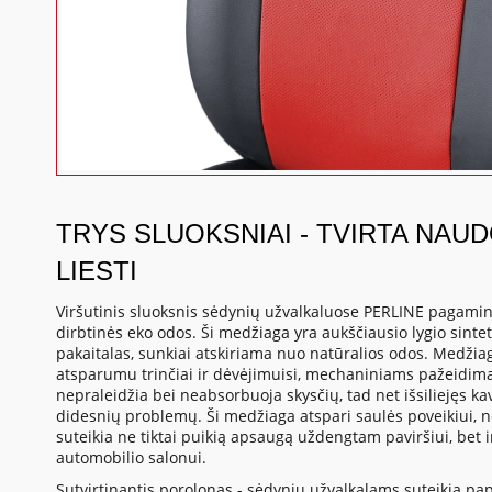
TRYS SLUOKSNIAI - TVIRTA NAU
LIESTI
Viršutinis sluoksnis sėdynių užvalkaluose PERLINE pagamint
dirbtinės eko odos. Ši medžiaga yra aukščiausio lygio sintet
pakaitalas, sunkiai atskiriama nuo natūralios odos. Medžia
atsparumu trinčiai ir dėvėjimuisi, mechaniniams pažeidima
nepraleidžia bei neabsorbuoja skysčių, tad net išsiliejęs 
didesnių problemų. Ši medžiaga atspari saulės poveikiui, 
suteikia ne tiktai puikią apsaugą uždengtam paviršiui, bet 
automobilio salonui.
Sutvirtinantis porolonas - sėdynių užvalkalams suteikia p