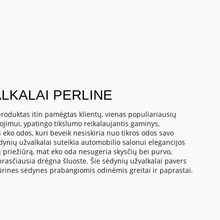
LKALAI PERLINE
roduktas itin pamėgtas klientų, vienas populiariausių
dojimui, ypatingo tikslumo reikalaujantis gaminys,
 eko odos, kuri beveik nesiskiria nuo tikros odos savo
dynių užvalkalai suteikia automobilio salonui elegancijos
 priežiūrą, mat eko oda nesugeria skysčių bei purvo,
asčiausia drėgna šluoste. Šie sėdynių užvalkalai pavers
ūrines sėdynes prabangiomis odinėmis greitai ir paprastai.