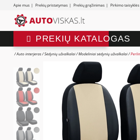
Apie mus
|
Prekių pristatymas
|
Prekių grąžinimas
|
Pirkimo taisyklės
PREKIŲ KATALOGAS
Auto interjeras
Sėdynių užvalkalai
Modeliniai sėdynių užvalkalai
Perli