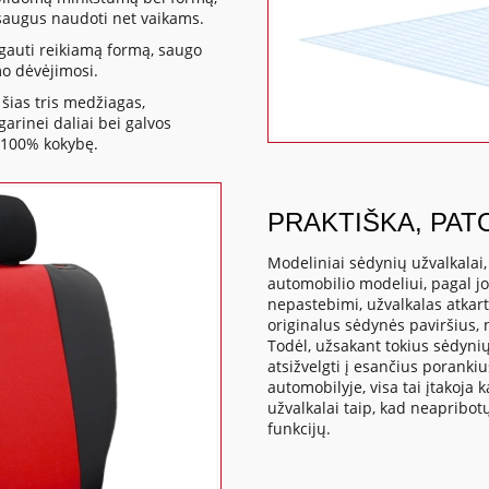
a saugus naudoti net vaikams.
gauti reikiamą formą, saugo
mo dėvėjimosi.
šias tris medžiagas,
rinei daliai bei galvos
 100% kokybę.
PRAKTIŠKA, PAT
Modeliniai sėdynių užvalkalai
automobilio modeliui, pagal j
nepastebimi, užvalkalas atkart
originalus sėdynės paviršius,
Todėl, užsakant tokius sėdynių
atsižvelgti į esančius poranki
automobilyje, visa tai įtakoj
užvalkalai taip, kad neapribo
funkcijų.