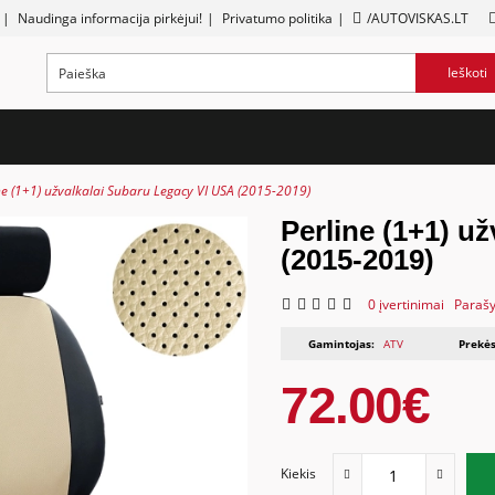
|
Naudinga informacija pirkėjui!
|
Privatumo politika
|
/AUTOVISKAS.LT
Ieškoti
ne (1+1) užvalkalai Subaru Legacy VI USA (2015-2019)
Perline (1+1) u
(2015-2019)
0 įvertinimai
Parašy
Gamintojas:
ATV
Prekės
72.00€
Kiekis