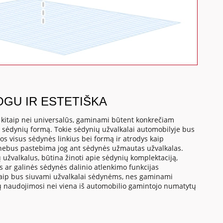
OGU IR ESTETIŠKA
, kitaip nei universalūs, gaminami būtent konkrečiam
o sėdynių formą. Tokie sėdynių užvalkalai automobilyje bus
os visus sėdynės linkius bei formą ir atrodys kaip
 nebus pastebima jog ant sėdynės užmautas užvalkalas.
 užvalkalus, būtina žinoti apie sėdynių komplektaciją,
us ar galinės sėdynės dalinio atlenkimo funkcijas
a kaip bus siuvami užvalkalai sėdynėms, nes gaminami
tų naudojimosi nei viena iš automobilio gamintojo numatytų