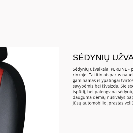
SĖDYNIŲ UŽVA
Sėdynių užvalkalai PERLINE - p
rinkoje. Tai itin atsparus nau
gaminamas iš ypatingai tvirtos
savybėmis bei išvaizda. Šie sė
įspūdį, bei palengvina sėdynių
dauguma dėmių nusivalys papr
jūsų automobilio įprastas veli