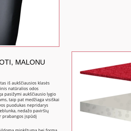
DOTI, MALONU
as iš aukščiausios klasės
inis natūralios odos
ga pasižymi aukščiausio lygio
ms, taip pat medžiaga visiškai
kavos puodukas nepridarys
neblunka, nedažo paviršių
ir prabangos įspūdį
apildomą minkštumą bei formą,