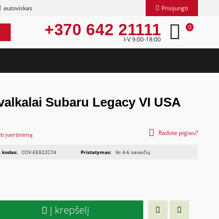
autoviskas
Prisijungti
+370 642 21111
0
I-V 9:00-18:00
žvalkalai Subaru Legacy VI USA
Radote pigiau?
ti įvertinimą
 kodas:
COV-EE822C74
Pristatymas:
Iki 4-6 savaičių
Į krepšelį