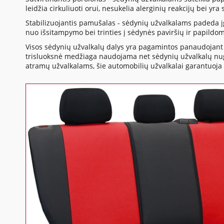
leidžia cirkuliuoti orui, nesukelia alerginių reakcijų bei yr
Stabilizuojantis pamušalas - sėdynių užvalkalams padeda į
nuo išsitampymo bei trinties į sėdynės paviršių ir papildo
Visos sėdynių užvalkalų dalys yra pagamintos panaudojant 
trisluoksnė medžiaga naudojama net sėdynių užvalkalų nuga
atramų užvalkalams, šie automobilių užvalkalai garantuoja