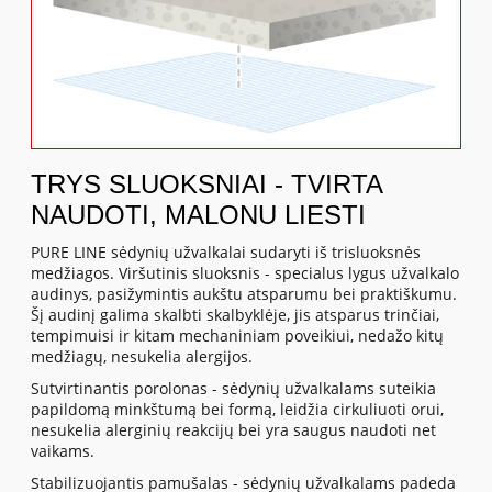
TRYS SLUOKSNIAI - TVIRTA
NAUDOTI, MALONU LIESTI
PURE LINE sėdynių užvalkalai sudaryti iš trisluoksnės
medžiagos. Viršutinis sluoksnis - specialus lygus užvalkalo
audinys, pasižymintis aukštu atsparumu bei praktiškumu.
Šį audinį galima skalbti skalbyklėje, jis atsparus trinčiai,
tempimuisi ir kitam mechaniniam poveikiui, nedažo kitų
medžiagų, nesukelia alergijos.
Sutvirtinantis porolonas - sėdynių užvalkalams suteikia
papildomą minkštumą bei formą, leidžia cirkuliuoti orui,
nesukelia alerginių reakcijų bei yra saugus naudoti net
vaikams.
Stabilizuojantis pamušalas - sėdynių užvalkalams padeda