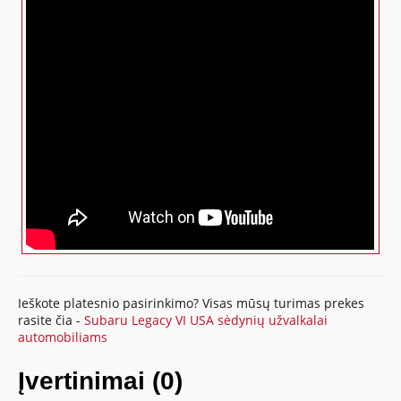
Ieškote platesnio pasirinkimo? Visas mūsų turimas prekes
rasite čia -
Subaru Legacy VI USA sėdynių užvalkalai
automobiliams
Įvertinimai (0)