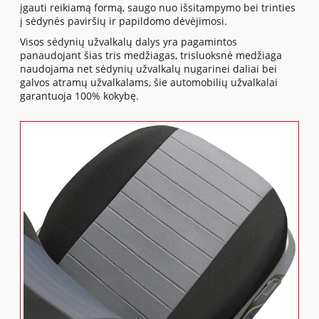
įgauti reikiamą formą, saugo nuo išsitampymo bei trinties
į sėdynės paviršių ir papildomo dėvėjimosi.
Visos sėdynių užvalkalų dalys yra pagamintos
panaudojant šias tris medžiagas, trisluoksnė medžiaga
naudojama net sėdynių užvalkalų nugarinei daliai bei
galvos atramų užvalkalams, šie automobilių užvalkalai
garantuoja 100% kokybę.