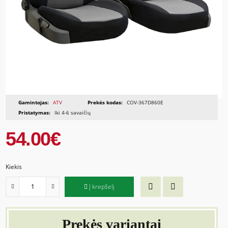
Gamintojas:
ATV
Prekės kodas:
COV-367D860E
Pristatymas:
Iki 4-6 savaičių
54.00€
Kiekis
Į krepšelį
Prekės variantai