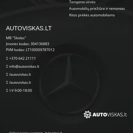
Tempimo virvės
Automobilių priežiūra ir remontas
Kitos prekės automobiliams
AUTOVISKAS.LT
MB "Skolas"
Įmonės kodas: 304136883
PVM kodas: LT100009787012
+370 642 21111
info@autoviskas.lt
/autoviskas.lt
/autoviskas.lt
I-V 9:00-18:00
© Visos teisės saugomos. Autoviskas.lt