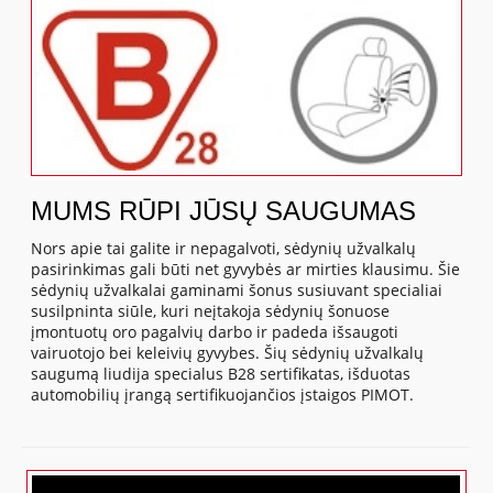
MUMS RŪPI JŪSŲ SAUGUMAS
Nors apie tai galite ir nepagalvoti, sėdynių užvalkalų
pasirinkimas gali būti net gyvybės ar mirties klausimu. Šie
sėdynių užvalkalai gaminami šonus susiuvant specialiai
susilpninta siūle, kuri neįtakoja sėdynių šonuose
įmontuotų oro pagalvių darbo ir padeda išsaugoti
vairuotojo bei keleivių gyvybes. Šių sėdynių užvalkalų
saugumą liudija specialus B28 sertifikatas, išduotas
automobilių įrangą sertifikuojančios įstaigos PIMOT.