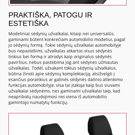
PRAKTIŠKA, PATOGU IR
ESTETIŠKA
Modeliniai sėdynių užvalkalai, kitaip nei universalūs,
gaminami būtent konkrečiam automobilio modeliui, pagal
jo sėdynių formą. Tokie sėdynių užvalkalai automobilyje
bus nepastebimi, užvalkalas atkartos visus sėdynės
linkius bei formą ir atrodys kaip originalus sėdynės
paviršius, nebus pastebima jog ant sėdynės užmautas
užvalkalas. Todėl, užsakant tokius sėdynių užvalkalus,
būtina žinoti apie sėdynių komplektaciją, atsižvelgti į
esančius porankius ar galinės sėdynės dalinio atlenkimo
funkcijas automobilyje, visa tai įtakoja kaip bus siuvami
užvalkalai sėdynėms, nes gaminami užvalkalai taip, kad
neapribotų naudojimosi nei viena iš automobilio
gamintojo numatytų funkcijų.