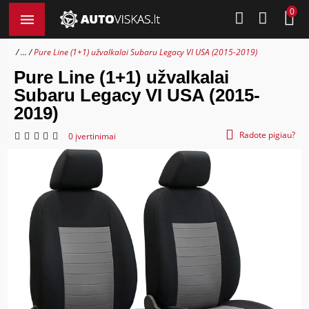
0
...
Pure Line (1+1) užvalkalai Subaru Legacy VI USA (2015-2019)
Pure Line (1+1) užvalkalai
Subaru Legacy VI USA (2015-
2019)
Radote pigiau?
0 įvertinimai