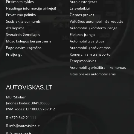
Pirkimo taisyklės
Auto eksterjeras
Naudinga informacija pirkėjui!
Laisvalaikiui
Privatumo politika
Žiemos prekės
Susisiekite su mumis
Vaikiškos automobilinės kėdutės
Atsiliepimai
Automobilių komforto įranga
Svetainės žemėlapis
Elektros įranga
Mūsų kolegos bei partneriai
Automobilių valytuvai
Pageidavimų sąrašas
Automobilių apšvietimas
Prisijungti
Komerciniam transportui
Tempimo virvės
Automobilių priežiūra ir remontas
Kitos prekės automobiliams
AUTOVISKAS.LT
MB "Skolas"
Įmonės kodas: 304136883
PVM kodas: LT100009787012
+370 642 21111
info@autoviskas.lt
/autoviskas.lt