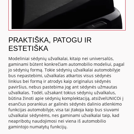
PRAKTIŠKA, PATOGU IR
ESTETIŠKA
Modeliniai sėdynių užvalkalai, kitaip nei universalūs,
gaminami būtent konkrečiam automobilio modeliui, pagal
jo sėdynių formą. Tokie sėdynių užvalkalai automobilyje
bus nepastebimi, užvalkalas atkartos visus sėdynės
linkius bei formą ir atrodys kaip originalus sėdynės
paviršius, nebus pastebima jog ant sėdynės užmautas
užvalkalas. Todėl, užsakant tokius sėdynių užvalkalus,
būtina žinoti apie sėdynių komplektaciją, atsižvelUNICOi į
esančius porankius ar galinės sėdynės dalinio atlenkimo
funkcijas automobilyje, visa tai įtakoja kaip bus siuvami
užvalkalai sėdynėms, nes gaminami užvalkalai taip, kad
neapribotų naudojimosi nei viena iš automobilio
gamintojo numatytų funkcijų.