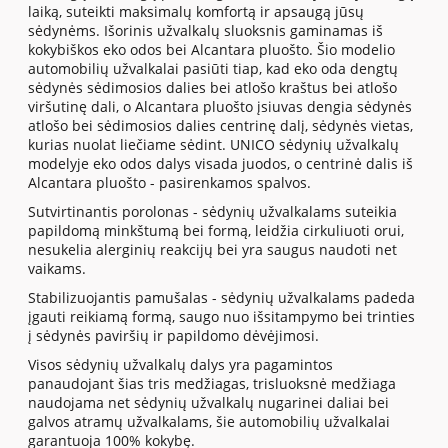
laiką, suteikti maksimalų komfortą ir apsaugą jūsų
sėdynėms. Išorinis užvalkalų sluoksnis gaminamas iš
kokybiškos eko odos bei Alcantara pluošto. Šio modelio
automobilių užvalkalai pasiūti tiap, kad eko oda dengtų
sėdynės sėdimosios dalies bei atlošo kraštus bei atlošo
viršutinę dali, o Alcantara pluošto įsiuvas dengia sėdynės
atlošo bei sėdimosios dalies centrinę dalį, sėdynės vietas,
kurias nuolat liečiame sėdint. UNICO sėdynių užvalkalų
modelyje eko odos dalys visada juodos, o centrinė dalis iš
Alcantara pluošto - pasirenkamos spalvos.
Sutvirtinantis porolonas - sėdynių užvalkalams suteikia
papildomą minkštumą bei formą, leidžia cirkuliuoti orui,
nesukelia alerginių reakcijų bei yra saugus naudoti net
vaikams.
Stabilizuojantis pamušalas - sėdynių užvalkalams padeda
įgauti reikiamą formą, saugo nuo išsitampymo bei trinties
į sėdynės paviršių ir papildomo dėvėjimosi.
Visos sėdynių užvalkalų dalys yra pagamintos
panaudojant šias tris medžiagas, trisluoksnė medžiaga
naudojama net sėdynių užvalkalų nugarinei daliai bei
galvos atramų užvalkalams, šie automobilių užvalkalai
garantuoja 100% kokybę.