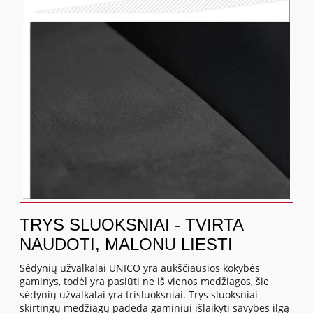
TRYS SLUOKSNIAI - TVIRTA
NAUDOTI, MALONU LIESTI
Sėdynių užvalkalai UNICO yra aukščiausios kokybės
gaminys, todėl yra pasiūti ne iš vienos medžiagos, šie
sėdynių užvalkalai yra trisluoksniai. Trys sluoksniai
skirtingų medžiagų padeda gaminiui išlaikyti savybes ilgą