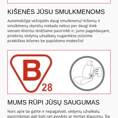
KIŠENĖS JŪSU SMULKMENOMS
Automobilyje vežiojatės daug smulkmenų? Kišenių ir
smulkmenų skyrelių niekada nebus per daug! Kiek
vienam klientui leidžiame pasirinkti ir, jums pageidaujant,
priekinių sėdynių užvalkalų nugarėlėse įsiūsime
praktiškas kišenes be papildomo mokesčio!
MUMS RŪPI JŪSŲ SAUGUMAS
Nors apie tai galite ir nepagalvoti, sėdynių užvalkalų
pasirinkimas gali būti net gyvybės ar mirties klausimu. Šie