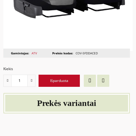
Gamintojas:
ATV
Prekės kodas:
COV-5FDDACED
Kiekis
Išparduota
Prekės variantai