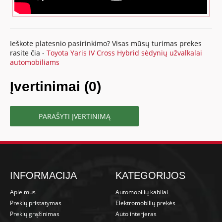
Ieškote platesnio pasirinkimo? Visas mūsų turimas prekes
rasite čia -
Toyota Yaris IV Cross Hybrid sėdynių užvalkalai
automobiliams
Įvertinimai (0)
PARAŠYTI ĮVERTINIMĄ
INFORMACIJA
KATEGORIJOS
Apie mus
Automobilių kabliai
Prekių pristatymas
Elektromobilių prekės
Prekių grąžinimas
Auto interjeras