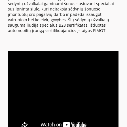
sėdynių užvalkalai gaminami šonus susiuvant specialiai
susilpninta siūle, kuri neįtakoja sėdynių šonuose
įmontuotų oro pagalvių darbo ir padeda išsaugoti
vairuotojo bei keleivių gyvybes. Šių sėdynių užvalkalų
saugumą liudija specialus B28 sertifikatas, išduotas
automobilių įrangą sertifikuojančios įstaigos PIMOT.