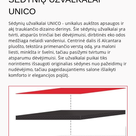
UNICO
Sėdynių užvalkalai UNICO - unikalus aukštos apsaugos ir
akį traukiančio dizaino derinys. Šie sėdynių užvalkalai yra
tvirti, atsparūs trinčiai bei dėvėjimuisi, dirbtinės eko odos
medžiaga nelaidi vandeniui. Centrinė dalis iš Alcantara
pluošto, tekstūra primenančio verstą odą, yra maloni
liesti, minkšta ir švelni, tačiau pasižymi tvirtumu ir
atsparumu dėvėjimuisi. Šie užvalkalai puikai tiks
norintiems išsaugoti originalias sėdynes nuo pažeidimų ir
nudėvėjimo, tačiau pageidaujantiems salone išlaikyti
komforto ir elegancijos pojūtį.