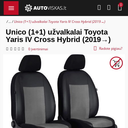
0
...
Unico (1+1) užvalkalai Toyota Yaris IV Cross Hybrid (2019→)
Unico (1+1) užvalkalai Toyota
Yaris IV Cross Hybrid (2019→)
Radote pigiau?
0 įvertinimai