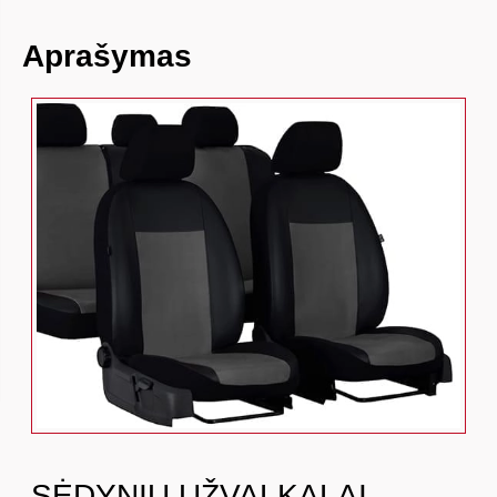
Aprašymas
SĖDYNIŲ UŽVALKALAI