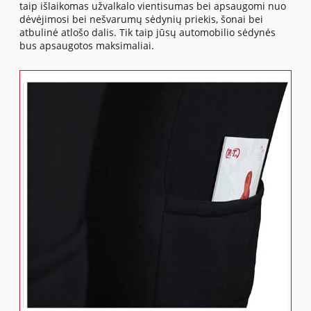
taip išlaikomas užvalkalo vientisumas bei apsaugomi nuo
dėvėjimosi bei nešvarumų sėdynių priekis, šonai bei
atbulinė atlošo dalis. Tik taip jūsų automobilio sėdynės
bus apsaugotos maksimaliai.